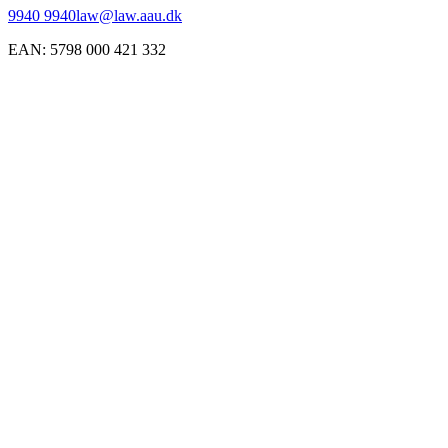
9940 9940
law@law.aau.dk
EAN
:
5798 000 421 332