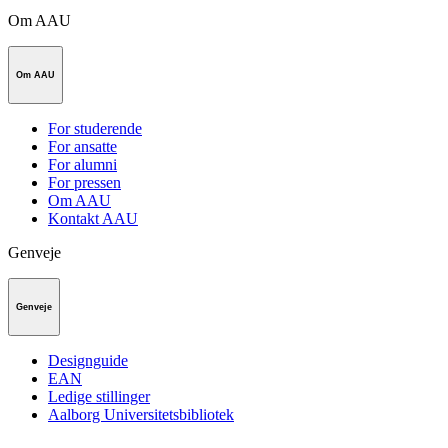
Om AAU
Om AAU
For studerende
For ansatte
For alumni
For pressen
Om AAU
Kontakt AAU
Genveje
Genveje
Designguide
EAN
Ledige stillinger
Aalborg Universitetsbibliotek