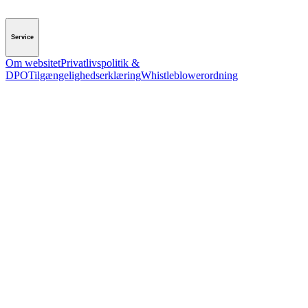
Service
Om websitet
Privatlivspolitik &
DPO
Tilgængelighedserklæring
Whistleblowerordning