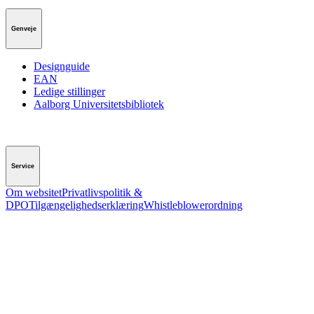
Genveje
Designguide
EAN
Ledige stillinger
Aalborg Universitetsbibliotek
Service
Om websitet
Privatlivspolitik &
DPO
Tilgængelighedserklæring
Whistleblowerordning