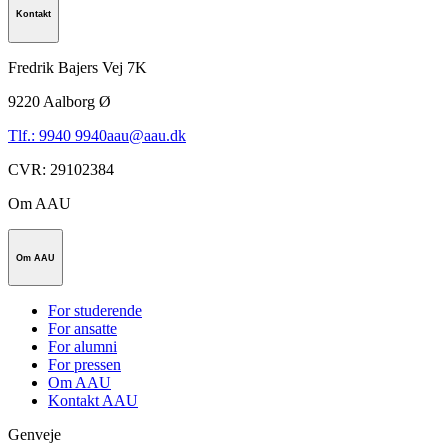
Kontakt
Fredrik Bajers Vej 7K
9220
Aalborg Ø
Tlf.: 9940 9940
aau@aau.dk
CVR
:
29102384
Om AAU
Om AAU
For studerende
For ansatte
For alumni
For pressen
Om AAU
Kontakt AAU
Genveje